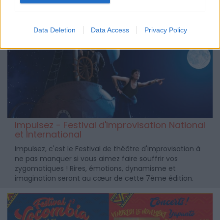
Data Deletion
Data Access
Privacy Policy
Impulsez - Festival d'Improvisation National
et International
Impulsez, c'est le Festival de théâtre d'improvisation à
ne pas manquer si vous aimez faire souffrir vos
zygomatiques ! Rires, émotions, dynamisme et
imagination seront au cœur de cette 7ème édition.