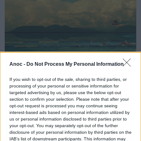
Festival International Séquence Court-
Métrage
Anoc -
Do Not Process My Personal Information
En plus des programmes et animations organisées
tout au long de l'année, le Festival Séquence Court-
If you wish to opt-out of the sale, sharing to third parties, or
Métrage vous invite pendant 5 jours à découvrir l'art du
processing of your personal or sensitive information for
court-métrage sous toutes ses formes, dans des
targeted advertising by us, please use the below opt-out
cinémas, des médiathèques et centres culturels de la
section to confirm your selection. Please note that after your
métropole toulousaine et en Occitanie.
opt-out request is processed you may continue seeing
interest-based ads based on personal information utilized by
us or personal information disclosed to third parties prior to
your opt-out. You may separately opt-out of the further
disclosure of your personal information by third parties on the
IAB’s list of downstream participants. This information may