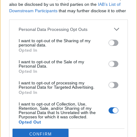
also be disclosed by us to third parties on the
IAB’s List of
Downstream Participants
that may further disclose it to other
third parties.
Personal Data Processing Opt Outs
I want to opt-out of the Sharing of my
personal data.
Opted In
I want to opt-out of the Sale of my
Personal Data.
Cinéma Paradisio - Les Rencontres du
Opted In
Cinéma Italien à Toulouse
I want to opt-out of processing my
Chaque année, l'Association Cinéma Paradisio invite
Personal Data for Targeted Advertising.
Opted In
les Toulousains à découvrir le meilleur du cinéma
italien, lors de projections et de rencontres annuelles
I want to opt-out of Collection, Use,
autour du 7ème Art contemporain.
Retention, Sale, and/or Sharing of my
Personal Data that Is Unrelated with the
Purposes for which it was collected.
Opted Out
CONFIRM