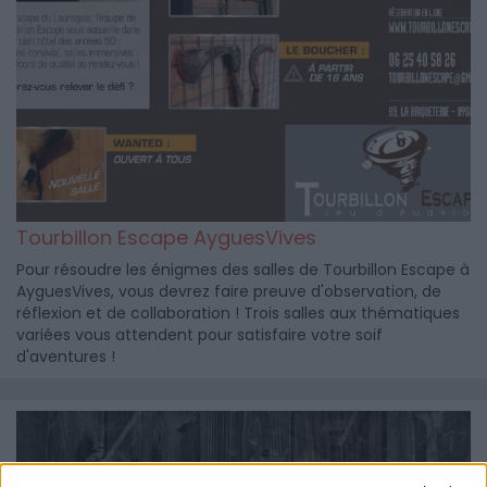
Tourbillon Escape AyguesVives
Pour résoudre les énigmes des salles de Tourbillon Escape à
AyguesVives, vous devrez faire preuve d'observation, de
réflexion et de collaboration ! Trois salles aux thématiques
variées vous attendent pour satisfaire votre soif
d'aventures !