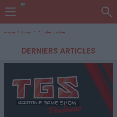
Accueil
Loisirs
Activités insolites
DERNIERS ARTICLES