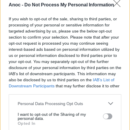
Anoc -
Do Not Process My Personal Information
If you wish to opt-out of the sale, sharing to third parties, or
processing of your personal or sensitive information for
targeted advertising by us, please use the below opt-out
section to confirm your selection. Please note that after your
opt-out request is processed you may continue seeing
interest-based ads based on personal information utilized by
us or personal information disclosed to third parties prior to
your opt-out. You may separately opt-out of the further
disclosure of your personal information by third parties on the
Enigma Escape Toulouse
IAB’s list of downstream participants. This information may
also be disclosed by us to third parties on the
IAB’s List of
Enigma Escape Toulouse propose pas moins de 8 salles
Downstream Participants
that may further disclose it to other
avec des scénarios complètement différents. Du braquage
third parties.
d'une banque à une attaque de zombies, en passant par
des maisons hantées et un show télévisé, il y en a pour
Personal Data Processing Opt Outs
tous les goûts.
I want to opt-out of the Sharing of my
personal data.
Opted In