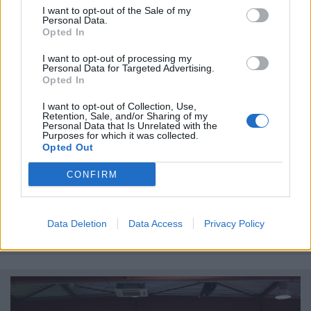
I want to opt-out of the Sale of my
Personal Data.
Opted In
I want to opt-out of processing my
Personal Data for Targeted Advertising.
Opted In
I want to opt-out of Collection, Use,
Retention, Sale, and/or Sharing of my
Personal Data that Is Unrelated with the
Purposes for which it was collected.
Opted Out
CONFIRM
Escape Game - Lindmor Industries
Offrant 1h30 d'activité, l'Escape Game Immersive Lindmor
Data Deletion
Data Access
Privacy Policy
Industries vous invite à vivre une aventure spatiale
passionnante à bord d'un vaisseau fantôme en perdition.