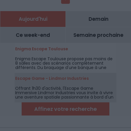
Aujourd'hui
Demain
Ce week-end
Semaine prochaine
Enigma Escape Toulouse
Enigma Escape Toulouse propose pas moins de
8 salles avec des scénarios complètement
différents. Du braquage d'une banque à une
attaque de zombies, en passant par des
maisons hantées et un show télévisé, il y en a
Escape Game - Lindmor Industries
pour tous les goûts.
Offrant 1h30 d'activité, l'Escape Game
Immersive Lindmor Industries vous invite à vivre
une aventure spatiale passionnante à bord d'un
vaisseau fantôme en perdition.
Affinez votre recherche