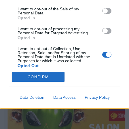
I want to opt-out of the Sale of my
Personal Data.
Opted In
I want to opt-out of processing my
Personal Data for Targeted Advertising.
Opted In
Saveurs d'Occitanie
I want to opt-out of Collection, Use,
Retention, Sale, and/or Sharing of my
Tous les mois avec Saveurs d'Occitanie, le square Charles-
Personal Data that Is Unrelated with the
de-Gaulle de Toulouse prend des allures de marché
Purposes for which it was collected.
régional, mettant à l'honneur les produits du terroir d'un
Opted Out
département d'Occitanie en particulier.
CONFIRM
Data Deletion
Data Access
Privacy Policy