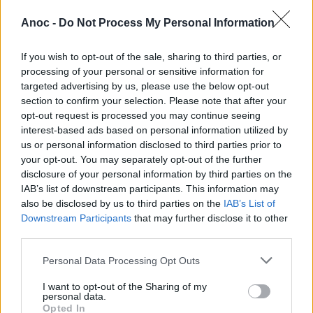
Anoc -
Do Not Process My Personal Information
If you wish to opt-out of the sale, sharing to third parties, or
processing of your personal or sensitive information for
targeted advertising by us, please use the below opt-out
Marché de Noël Toulouse 2019
section to confirm your selection. Please note that after your
opt-out request is processed you may continue seeing
Comme chaque année depuis une vingtaine d'année, le
interest-based ads based on personal information utilized by
Marché de Noël vient illuminer la Place du Capitole de
Toulouse et donner un avant-goût des Fêtes de fin
us or personal information disclosed to third parties prior to
d'année dès le 22 novembre !
your opt-out. You may separately opt-out of the further
disclosure of your personal information by third parties on the
IAB’s list of downstream participants. This information may
also be disclosed by us to third parties on the
IAB’s List of
Downstream Participants
that may further disclose it to other
third parties.
Personal Data Processing Opt Outs
I want to opt-out of the Sharing of my
personal data.
Opted In