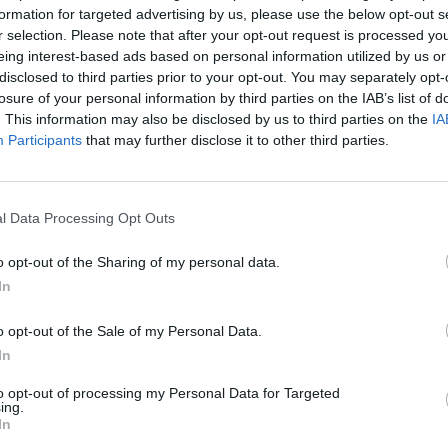
formation for targeted advertising by us, please use the below opt-out s
r selection. Please note that after your opt-out request is processed y
eing interest-based ads based on personal information utilized by us or
IERS ARTICLES
disclosed to third parties prior to your opt-out. You may separately opt-
losure of your personal information by third parties on the IAB’s list of
l Toulouse 2019
. This information may also be disclosed by us to third parties on the
IA
Participants
that may further disclose it to other third parties.
ée depuis une vingtaine d'année, le Marché de Noël vient
e du Capitole de Toulouse et donner un avant-goût des Fêtes de f
 novembre !
l Data Processing Opt Outs
o opt-out of the Sharing of my personal data.
In
et de Noël
êtes de fin d'année, pourquoi ne pas emmener vos enfants au
o opt-out of the Sale of my Personal Data.
re du Fil à Plomb vous invite à découvrir l'aventure de Justine et
In
de Noël.
to opt-out of processing my Personal Data for Targeted
ing.
In