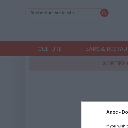
CULTURE
BARS & RESTA
SORTIES
Anoc -
Do
If you wish 