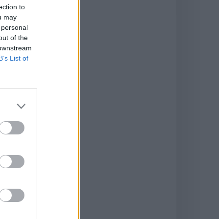
ection to
ou may
 personal
out of the
 downstream
B’s List of
in