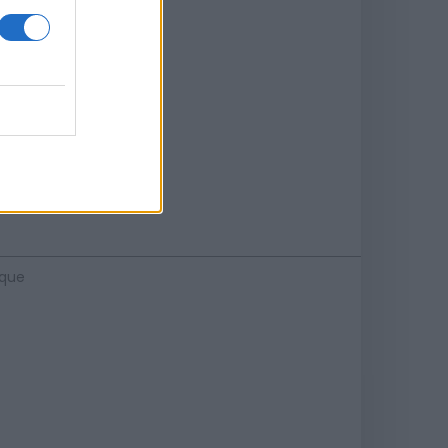
s
ique