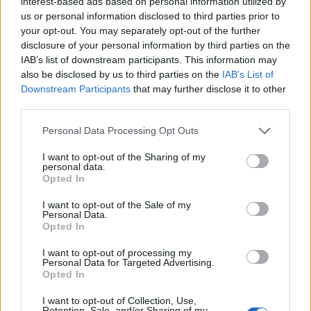
interest-based ads based on personal information utilized by
us or personal information disclosed to third parties prior to
your opt-out. You may separately opt-out of the further
disclosure of your personal information by third parties on the
IAB’s list of downstream participants. This information may
also be disclosed by us to third parties on the
IAB’s List of
Downstream Participants
that may further disclose it to other
third parties.
Personal Data Processing Opt Outs
Festival de Cinéma en plein air de Toulouse
I want to opt-out of the Sharing of my
personal data.
Temps fort de la saison estivale, le Festival de Cinéma en
Opted In
plein air de Toulouse vous invite à profiter de la douceur
des soirées d'été pour assister à des projections qui ont
I want to opt-out of the Sale of my
marqué l'histoire du cinéma dans la Cour de la
Personal Data.
Cinémathèque de Toulouse.
Opted In
I want to opt-out of processing my
Personal Data for Targeted Advertising.
Opted In
I want to opt-out of Collection, Use,
Retention, Sale, and/or Sharing of my