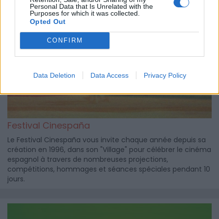
Personal Data that Is Unrelated with the
Purposes for which it was collected.
Opted Out
CONFIRM
Data Deletion
Data Access
Privacy Policy
Festival Cinespaña
Le Festival Cinespaña vous invite chaque année depuis sa
création en 1996, dans son "Village" pour célébrer le cinéma
espagnol à travers de nombreuses projections,
compétitions, hommages et séances spéciales pendant 10
jours.