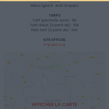
ACCÈS
Métro ligne B : Arrêt Empalot
TARIFS
Tarif spectacle Junior : 5€
Tarif réduit (à partir de) : 10€
Plein tarif (à partir de) : 14€
SITE OFFICIEL
impulsez.org
AFFICHER LA CARTE