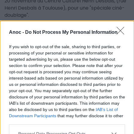
20 novembre au Centre Culturel Henri Desbals, (rue
Henri Desbals à Toulouse), pour une "spéciale ciné-
doublage".
Improvisation et marionnettes font également bon
Anoc -
Do Not Process My Personal Information
ménage avec
Marionnettissimo
, mais également
lumières, vidéos et improvisation avec le nouveau
If you wish to opt-out of the sale, sharing to third parties, or
concept
Lightbox
qui place le mapping audio et
processing of your personal or sensitive information for
vidéo comme un élément inspirant pour chaque
targeted advertising by us, please use the below opt-out
improvisation.
section to confirm your selection. Please note that after your
opt-out request is processed you may continue seeing
Match d'improvisation junior,
spectacles pour les
interest-based ads based on personal information utilized by
enfants
, catch d'impro et des dizaines d'autres
us or personal information disclosed to third parties prior to
your opt-out. You may separately opt-out of the further
spectacles
vous attendent à Toulouse pour cette
disclosure of your personal information by third parties on the
7ème édition du
Festival d'Improvisation Impulsez
!
IAB’s list of downstream participants. This information may
also be disclosed by us to third parties on the
IAB’s List of
Downstream Participants
that may further disclose it to other
third parties.
Personal Data Processing Opt Outs