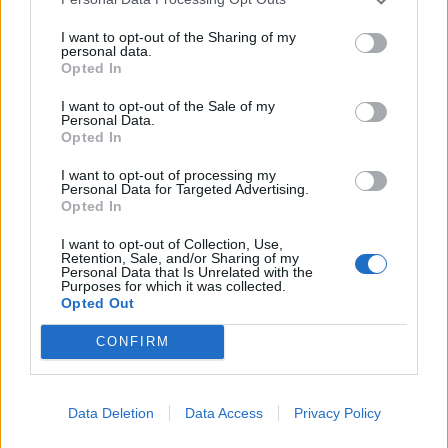
I want to opt-out of the Sharing of my
personal data.
Opted In
I want to opt-out of the Sale of my
Personal Data.
Opted In
I want to opt-out of processing my
Réservez vos places
Personal Data for Targeted Advertising.
Opted In
I want to opt-out of Collection, Use,
INFORMATIONS PRATIQUES
Retention, Sale, and/or Sharing of my
Personal Data that Is Unrelated with the
Purposes for which it was collected.
DATES ET HORAIRES
Opted Out
Du 15 novembre 2019 au 30 novembre 2019
CONFIRM
LIEU
La Brique Rouge - MJC Empalot
9 Rue Maria Mombiola
31400
Toulouse
Data Deletion
Data Access
Privacy Policy
Calcul d'itinéraire