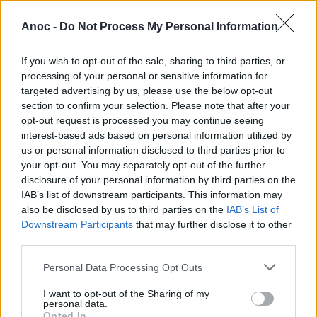
Le Parc de Jeux C L'Aventure
propose également
Anoc -
Do Not Process My Personal Information
des formules pour vos soirées privées et pour fêter
l'anniversaire de votre enfant.
If you wish to opt-out of the sale, sharing to third parties, or
processing of your personal or sensitive information for
targeted advertising by us, please use the below opt-out
section to confirm your selection. Please note that after your
opt-out request is processed you may continue seeing
interest-based ads based on personal information utilized by
us or personal information disclosed to third parties prior to
your opt-out. You may separately opt-out of the further
disclosure of your personal information by third parties on the
IAB’s list of downstream participants. This information may
also be disclosed by us to third parties on the
IAB’s List of
Downstream Participants
that may further disclose it to other
third parties.
Infos pratiques
:
Personal Data Processing Opt Outs
Chaussettes obligatoires. Nourriture et boissons de
I want to opt-out of the Sharing of my
personal data.
l'extérieur sont interdites dans le Parc.
Opted In