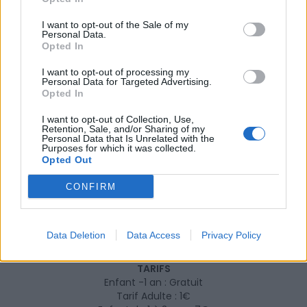
Durant la période scolaire : Mercredi, Samedi,
I want to opt-out of the Sale of my
Personal Data.
Dimanche de 10h à 19h et le Vendredi de 16h à 19h.
Opted In
Ouvert tous les jours de 10h à 19h pendant les
vacances scolaires et de 10h à 18h en juillet et août.
I want to opt-out of processing my
Personal Data for Targeted Advertising.
Opted In
INFORMATIONS PRATIQUES
I want to opt-out of Collection, Use,
Retention, Sale, and/or Sharing of my
Personal Data that Is Unrelated with the
DATES ET HORAIRES
Purposes for which it was collected.
Du 6 novembre 2019 au 15 novembre 2024
Opted Out
LIEU
CONFIRM
Parc C L'Aventure Toulouse
2 Rue de l'Egalite
31200
Toulouse
Data Deletion
Data Access
Privacy Policy
Calcul d'itinéraire
TARIFS
Enfant -1 an : Gratuit
Tarif Adulte : 1€