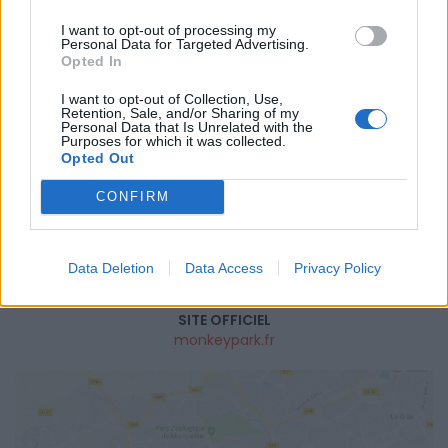
DATES ET HORAIRES
I want to opt-out of processing my
Du 6 novembre 2019 au 17 novembre 2024
Personal Data for Targeted Advertising.
Opted In
LIEU
Monkey Park L'Union
I want to opt-out of Collection, Use,
Retention, Sale, and/or Sharing of my
1 Rue de la Caussade
Personal Data that Is Unrelated with the
31240
Union (L')
Purposes for which it was collected.
Opted Out
Calcul d'itinéraire
CONFIRM
TARIFS
Tarif d'un jeton pour le bowling et le karting : 2€
Tarif Enfant -4 ans : 7,5€
Tarif à l'heure : 10€
Data Deletion
Data Access
Privacy Policy
Tarif Enfant +4 ans : 13,5€
SITE OFFICIEL
monkeypark.fr