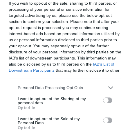
If you wish to opt-out of the sale, sharing to third parties, or
Monkey Park L'Union
propose également des
processing of your personal or sensitive information for
forfaits pour organiser l'anniversaire de votre enfant.
targeted advertising by us, please use the below opt-out
section to confirm your selection. Please note that after your
Infos pratiques
:
opt-out request is processed you may continue seeing
interest-based ads based on personal information utilized by
Ouvert tous les jours de 10h à 19h pendant les
us or personal information disclosed to third parties prior to
vacances scolaires.
your opt-out. You may separately opt-out of the further
disclosure of your personal information by third parties on the
Ouvert les mercredis, vendredis, samedis et
IAB’s list of downstream participants. This information may
dimanches hors vacances scolaires.
also be disclosed by us to third parties on the
IAB’s List of
Downstream Participants
that may further disclose it to other
third parties.
Chaussettes obligatoires. Il est interdit d'apporter
des boissons et pique-niques de l'extérieur.
Personal Data Processing Opt Outs
Un autre Monkey Park ouvre ses portes aux enfants
I want to opt-out of the Sharing of my
personal data.
à Plaisance-du-Touche.
Opted In
I want to opt-out of the Sale of my
Personal Data.
INFORMATIONS PRATIQUES
Opted In