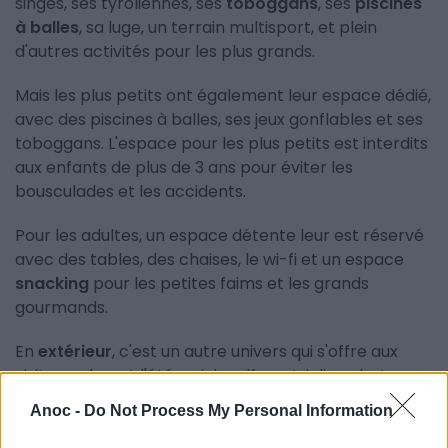
singes, ses tyroliennes, ses
toboggans
, ses
piscines
à balles
, sa luge, un terrain multisport, et plein
d'autres activités pour les plus grands.
Mais les plus petits ont également leur espace dédié,
avec des piscines à balles, ses jeux gonflables et ses
toboggans. L'espace pour les plus petits est interdits
aux enfants de plus de 3 ans pour éviter les
bousculades et les accidents.
Pour les adultes, un espace détente leur est réservé
avec des tables, des chaises, le wi-fi et un espace
snacking
pour les petites faims et les grands
gourmands.
En
extérieur
, c'est un autre univers qui s'offre aux
visiteurs durant l'été : mini-golf, ventriglisse, bateau
pirate et balançoires attendent les explorateurs et
Anoc -
Do Not Process My Personal Information
les sportifs de tous âges.