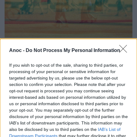
Festival Cinespaña
Anoc -
Do Not Process My Personal Information
Le Festival Cinespaña vous invite chaque année depuis
sa création en 1996, dans son "Village" pour célébrer le
cinéma espagnol à travers de nombreuses projections,
If you wish to opt-out of the sale, sharing to third parties, or
compétitions, hommages et séances spéciales
processing of your personal or sensitive information for
pendant 10 jours.
targeted advertising by us, please use the below opt-out
section to confirm your selection. Please note that after your
opt-out request is processed you may continue seeing
interest-based ads based on personal information utilized by
us or personal information disclosed to third parties prior to
your opt-out. You may separately opt-out of the further
disclosure of your personal information by third parties on the
IAB’s list of downstream participants. This information may
also be disclosed by us to third parties on the
IAB’s List of
Downstream Participants
that may further disclose it to other