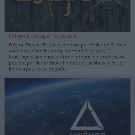
Enigma Escape Toulouse
Enigma Escape Toulouse propose pas moins de 8 salles
avec des scénarios complètement différents. Du
braquage d'une banque à une attaque de zombies, en
passant par des maisons hantées et un show télévisé,
il y en a pour tous les goûts.