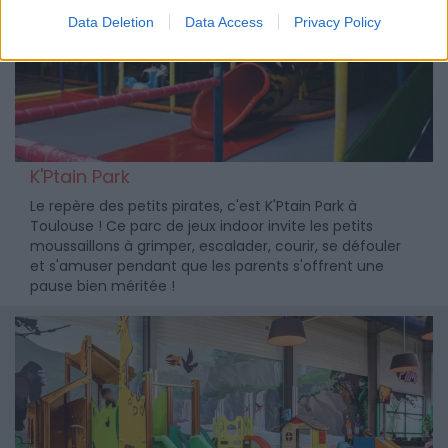
Data Deletion
Data Access
Privacy Policy
K'Ptain Park
Le repère des petits pirates, c'est K'Ptain Park à
Toulouse ! Ce parc de jeux indoor invite les petits
moussaillons à grimper, escalader, courir, se défouler
et s'amuser pendant que les parents s'offrent une
pause bien méritée !