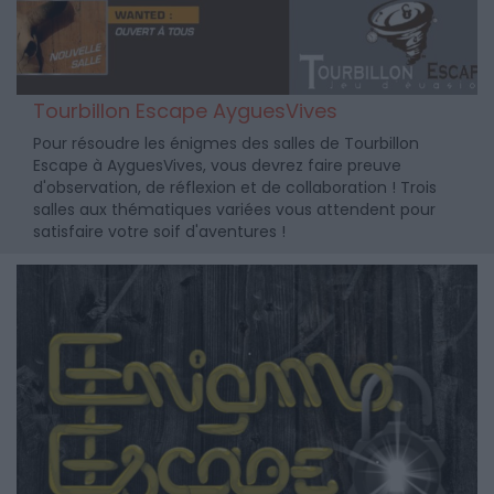
Tourbillon Escape AyguesVives
Pour résoudre les énigmes des salles de Tourbillon
Escape à AyguesVives, vous devrez faire preuve
d'observation, de réflexion et de collaboration ! Trois
salles aux thématiques variées vous attendent pour
satisfaire votre soif d'aventures !