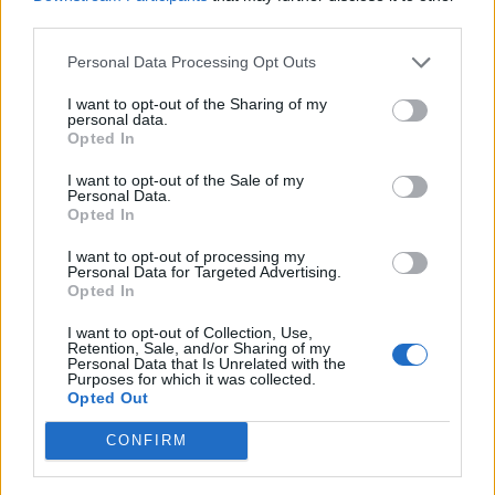
third parties.
Personal Data Processing Opt Outs
I want to opt-out of the Sharing of my
personal data.
Opted In
Gulli Parc Toulouse
I want to opt-out of the Sale of my
Personal Data.
Comment occuper les enfants pendant les jours de
Opted In
pluie ? Le Gulli Parc de Toulouse invite les enfants de 1
à 12 ans, à venir s'amuser à escalader, jouer, courir,
I want to opt-out of processing my
grimper et s'amuser dans une immense plaine de jeux
Personal Data for Targeted Advertising.
Opted In
indoor de plus de 1400 m2 !
I want to opt-out of Collection, Use,
Retention, Sale, and/or Sharing of my
Personal Data that Is Unrelated with the
Purposes for which it was collected.
Opted Out
CONFIRM