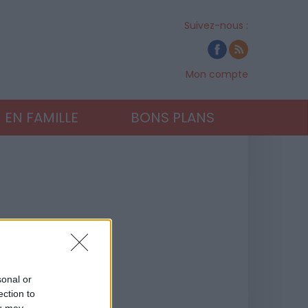
Suivez-nous :
Mon compte
EN FAMILLE
BONS PLANS
sonal or
ection to
ou may