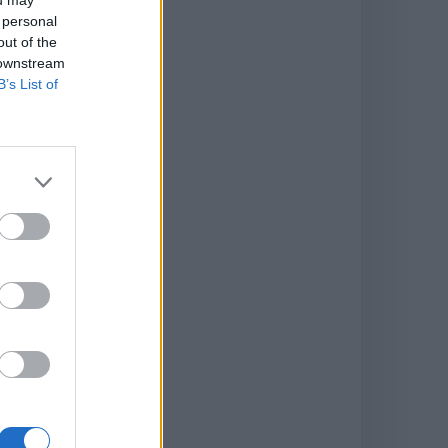
 personal
out of the
 downstream
B’s List of
e
!
s