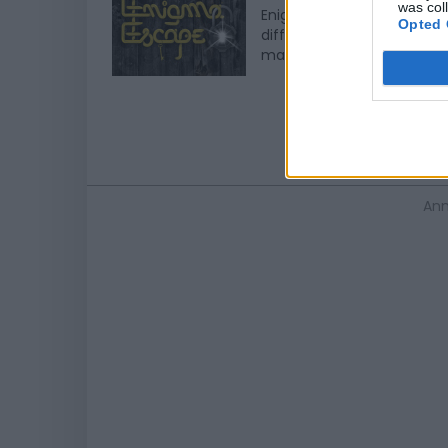
was col
Enigma Escape Toulouse p
Opted 
différents. Du braquage d
maisons hantées et un show 
Ann