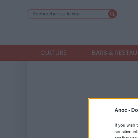
CULTURE
BARS & RESTA
Anoc -
Do
If you wish 
sensitive in
confirm you