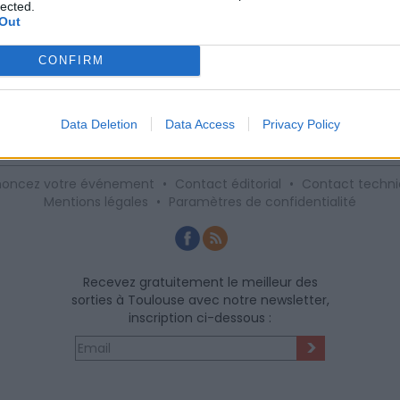
lected.
ropose pas moins de 8 salles avec des scénarios complètemen
Out
'une banque à une attaque de zombies, en passant par des
télévisé, il y en a pour tous les goûts.
CONFIRM
1
Data Deletion
Data Access
Privacy Policy
oncez votre événement
•
Contact éditorial
•
Contact techn
Mentions légales
•
Paramètres de confidentialité
Recevez gratuitement le meilleur des
sorties à Toulouse avec notre newsletter,
inscription ci-dessous :
>