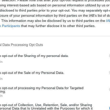
CAPE ROOM
eing interest-based ads based on personal information utilized by us or
disclosed to third parties prior to your opt-out. You may separately opt-
losure of your personal information by third parties on the IAB’s list of
ape Game 2.0 à Toulouse
. This information may also be disclosed by us to third parties on the
IA
 sont les maître-mots du Projet Dédale, un nouvel Escape Gam
Participants
that may further disclose it to other third parties.
vril 2018. Saurez-vous résoudre toutes les énigmes en moins de
l Data Processing Opt Outs
 Game Toulouse
élicieusement terrifiante à First Clue - Escape Game Toulouse 
o opt-out of the Sharing of my personal data.
ia, cette salle vous invite au cœur de l'univers des buveurs de
In
ngoissante qui vous fera perdre tous vos moyens !
o opt-out of the Sale of my Personal Data.
yguesVives
In
des salles de Tourbillon Escape à AyguesVives, vous devrez faire
to opt-out of processing my Personal Data for Targeted
flexion et de collaboration ! Trois salles aux thématiques variée
ing.
ire votre soif d'aventures !
In
o opt-out of Collection, Use, Retention, Sale, and/or Sharing
ouse
ersonal Data that Is Unrelated with the Purposes for which it