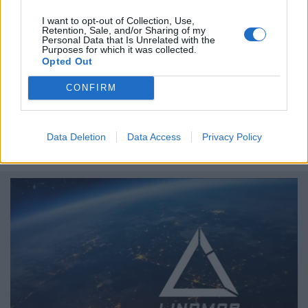
I want to opt-out of Collection, Use,
Retention, Sale, and/or Sharing of my
Personal Data that Is Unrelated with the
Purposes for which it was collected.
Opted Out
Enigma Escape Toulouse
CONFIRM
Enigma Escape Toulouse propose pas moins de 8 salles
avec des scénarios complètement différents. Du
braquage d'une banque à une attaque de zombies, en
Data Deletion
Data Access
Privacy Policy
passant par des maisons hantées et un show télévisé,
il y en a pour tous les goûts.