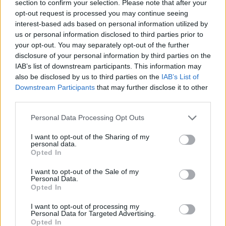
section to confirm your selection. Please note that after your
opt-out request is processed you may continue seeing
interest-based ads based on personal information utilized by
us or personal information disclosed to third parties prior to
your opt-out. You may separately opt-out of the further
Tourbillon Escape AyguesVives
disclosure of your personal information by third parties on the
Pour résoudre les énigmes des salles de Tourbillon
IAB’s list of downstream participants. This information may
Escape à AyguesVives, vous devrez faire preuve
also be disclosed by us to third parties on the
IAB’s List of
d'observation, de réflexion et de collaboration ! Trois
Downstream Participants
that may further disclose it to other
salles aux thématiques variées vous attendent pour
third parties.
satisfaire votre soif d'aventures !
Personal Data Processing Opt Outs
I want to opt-out of the Sharing of my
personal data.
Opted In
I want to opt-out of the Sale of my
Personal Data.
Opted In
I want to opt-out of processing my
Personal Data for Targeted Advertising.
Opted In