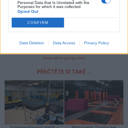
UŽITEČNÉ INFORMACE
Personal Data that Is Unrelated with the
Purposes for which it was collected.
Opted Out
DATA A JÍZDNÍ ŘÁDY
Z 3. leden 2020 Na 10. leden 2026
CONFIRM
CENY
1h : €12
1h30 : €15
Data Deletion
Data Access
Privacy Policy
OFICIÁLNÍ STRÁNKA
www.ultra-jump.com
PŘEČTĚTE SI TAKÉ ...
Trampolínový park -
Playjump Toulouse
S