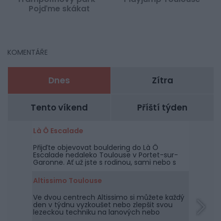
Pojďme skákat
KOMENTÁŘE
Dnes
Zítra
Tento víkend
Příští týden
Là Ô Escalade
Přijďte objevovat bouldering do Là Ô
Escalade nedaleko Toulouse v Portet-sur-
Garonne. Ať už jste s rodinou, sami nebo s
přáteli, přijďte si vyzkoušet řadu cest, které
odpovídají vaší úrovni zdatnosti a obtížnosti.
Altissimo Toulouse
Ve dvou centrech Altissimo si můžete každý
den v týdnu vyzkoušet nebo zlepšit svou
lezeckou techniku na lanových nebo
bouldrových cestách. Ať už jste sami, s