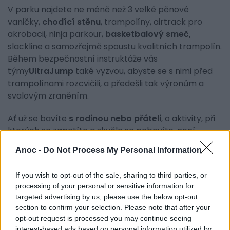
V parku najdete ne méně než 3 velké pěnové
vaničky,
chodící stěnu
, trampolíny, airtrack pro
akrobacii, ninja parkour,
basketbalový smeč,
slackline a samozřejmě spoustu kvalitních trampolín.
Během bezpečnostní instruktáže vás
týmy
UltraJump
také vyzvou, abyste se s nimi před
trampolínami rozcvičili, a předešli tak výronům a
svalovým zraněním.
Ať už se bavíte
s rodinou nebo přáteli
, o aktivity, při
kterých se zapotíte a skvěle se pobavíte, není
nouze.
Anoc -
Do Not Process My Personal Information
If you wish to opt-out of the sale, sharing to third parties, or
processing of your personal or sensitive information for
targeted advertising by us, please use the below opt-out
section to confirm your selection. Please note that after your
opt-out request is processed you may continue seeing
interest-based ads based on personal information utilized by