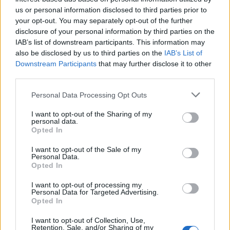
us or personal information disclosed to third parties prior to
your opt-out. You may separately opt-out of the further
disclosure of your personal information by third parties on the
IAB’s list of downstream participants. This information may
also be disclosed by us to third parties on the
IAB’s List of
Downstream Participants
that may further disclose it to other
Týmy
UltraJump
vás také uvítají na narozeninách a
third parties.
soukromých akcích, jako jsou rozlučky se svobodou,
firemní semináře nebo firemní vánoční stromky.
Personal Data Processing Opt Outs
Praktické informace
:
I want to opt-out of the Sharing of my
personal data.
Opted In
Je nutné nosit protiskluzové ponožky. Pokud žádné
nemáte, budete si muset pár koupit na místě.
I want to opt-out of the Sale of my
Personal Data.
Opted In
Otevřeno během školních prázdnin od pondělí do
pátku od 13 do 21 hodin a o víkendech od 10 do 20
I want to opt-out of processing my
Personal Data for Targeted Advertising.
hodin.
Opted In
I want to opt-out of Collection, Use,
Retention, Sale, and/or Sharing of my