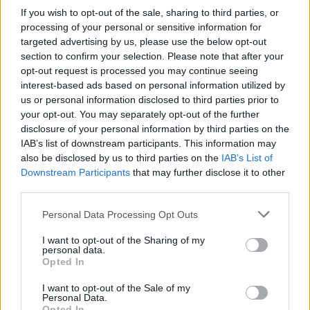
If you wish to opt-out of the sale, sharing to third parties, or
processing of your personal or sensitive information for
Là Ô Escalade
targeted advertising by us, please use the below opt-out
section to confirm your selection. Please note that after your
opt-out request is processed you may continue seeing
NEOBVYKLÉ AKTIVITY
N
interest-based ads based on personal information utilized by
us or personal information disclosed to third parties prior to
your opt-out. You may separately opt-out of the further
disclosure of your personal information by third parties on the
IAB’s list of downstream participants. This information may
also be disclosed by us to third parties on the
IAB’s List of
Downstream Participants
that may further disclose it to other
third parties.
Personal Data Processing Opt Outs
I want to opt-out of the Sharing of my
Projet Dédale - Escape Game 2.0 v Toulouse
personal data.
Opted In
I want to opt-out of the Sale of my
Personal Data.
Dnes
Zítra
Opted In