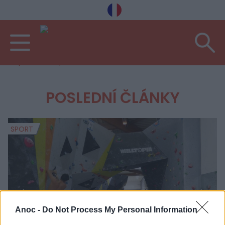
Vítejte
Koníčky
POSLEDNÍ ČLÁNKY
SPORT
S
Anoc -
Do Not Process My Personal Information