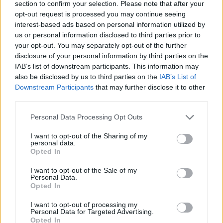
section to confirm your selection. Please note that after your
opt-out request is processed you may continue seeing
interest-based ads based on personal information utilized by
us or personal information disclosed to third parties prior to
your opt-out. You may separately opt-out of the further
disclosure of your personal information by third parties on the
IAB’s list of downstream participants. This information may
Magnolia - kreativ café i Toulouse
also be disclosed by us to third parties on the
IAB’s List of
Le Magnolia, Café Créatif i Toulouse, inviterer dig til at tage
Downstream Participants
that may further disclose it to other
en kreativ pause med en god kop te! Denne tesalon ligger i
third parties.
Cartoucherie-kvarteret og er fyldt med materialer til at
lave lykønskningskort, dekorere eller lave dine egne
Personal Data Processing Opt Outs
smykker!
I want to opt-out of the Sharing of my
personal data.
Opted In
I want to opt-out of the Sale of my
Personal Data.
Opted In
I want to opt-out of processing my
Personal Data for Targeted Advertising.
Opted In