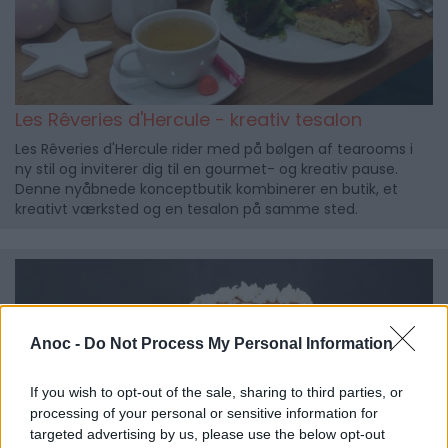
Les Rêveries d'Hercule - kreativ tesalon
Les Rêveries d'Hercule rider med på bølgen af tearooms i
ny stil og inviterer dig til en gourmet- og kreativ pause.
Denne nyåbnede konceptbutik kombinerer en butik, et
kreativt værksted og en tesalon på samme sted.
Anoc -
Do Not Process My Personal Information
If you wish to opt-out of the sale, sharing to third parties, or
processing of your personal or sensitive information for
targeted advertising by us, please use the below opt-out