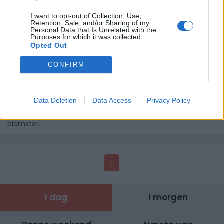
I want to opt-out of Collection, Use,
Retention, Sale, and/or Sharing of my
Personal Data that Is Unrelated with the
Purposes for which it was collected.
Opted Out
CONFIRM
CAPSULE tivoli
Den nye legesyge Salon CAPSULE Végétale er en
Data Deletion
Data Access
Privacy Policy
konceptbutik med havecenter og tesalon, der inviterer dig
til at nyde en kop kaffe i et drivhus, omgivet af planter og
blomster.
1
I dag
I morgen