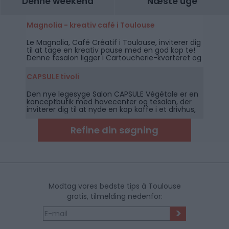
Denne weekend
Næste uge
Magnolia - kreativ café i Toulouse
Le Magnolia, Café Créatif i Toulouse, inviterer dig
til at tage en kreativ pause med en god kop te!
Denne tesalon ligger i Cartoucherie-kvarteret og
er fyldt med materialer til at lave
lykønskningskort, dekorere eller lave dine egne
CAPSULE tivoli
smykker!
Den nye legesyge Salon CAPSULE Végétale er en
konceptbutik med havecenter og tesalon, der
inviterer dig til at nyde en kop kaffe i et drivhus,
omgivet af planter og blomster.
Refine din søgning
Modtag vores bedste tips à Toulouse
gratis, tilmelding nedenfor:
>