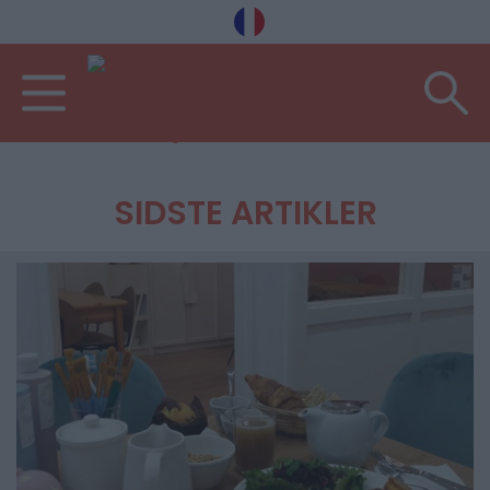
Velkommen
Barer og restauranter
Barer & caféer
SIDSTE ARTIKLER