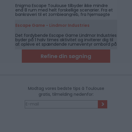
Enigma Escape Toulouse tilbyder ikke mindre
end 8 rum med helt forskellige scenarier. Fra et
bankrøveri til et zombieangreb, fra hjemsøgte
huse til et tv-show - der er noget for enhver
smag.
Escape Game - Lindmor Industries
Det fordybende Escape Game Lindmor Industries
byder på 1 halv times aktivitet og inviterer dig til
at opleve et spændende rumeventyr ombord på
et spøgelsesskib i nød.
Refine din søgning
Modtag vores bedste tips à Toulouse
gratis, tilmelding nedenfor:
>