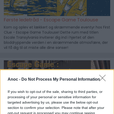
Første ledetråd - Escape Game Toulouse
Kom og oplev et lækkert og skræmmende eventyr hos First
Clue - Escape Game Toulouse! Dette rum med titlen
Escale Transylvania inviterer dig ind i hjertet af den
bloddryppende verden i en skræmmende atmosfære, der
vil få dig til at miste alle dine sanser!
Anoc -
Do Not Process My Personal Information
If you wish to opt-out of the sale, sharing to third parties, or
processing of your personal or sensitive information for
targeted advertising by us, please use the below opt-out
section to confirm your selection. Please note that after your
opt-out request is processed you may continue seeing