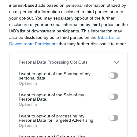
interest-based ads based on personal information utilized by
us or personal information disclosed to third parties prior to
your opt-out. You may separately opt-out of the further
disclosure of your personal information by third parties on the
IAB’s list of downstream participants. This information may
Tourbillon Escape AyguesVives
also be disclosed by us to third parties on the
IAB’s List of
Downstream Participants
that may further disclose it to other
For at løse gåderne i rummene på Tourbillon Escape i
third parties.
AyguesVives skal du bruge dine evner til at observere,
reflektere og samarbejde! Tre rum med forskellige temaer
Personal Data Processing Opt Outs
venter på at tilfredsstille din eventyrlyst!
I want to opt-out of the Sharing of my
personal data.
Opted In
I want to opt-out of the Sale of my
Personal Data.
Opted In
I want to opt-out of processing my
Personal Data for Targeted Advertising.
Opted In
I want to opt-out of Collection, Use,