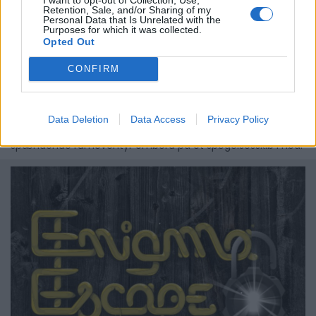
Retention, Sale, and/or Sharing of my
Personal Data that Is Unrelated with the
Purposes for which it was collected.
Opted Out
CONFIRM
Escape Game - Lindmor Industries
Det fordybende Escape Game Lindmor Industries byder på 1
Data Deletion
Data Access
Privacy Policy
halv times aktivitet og inviterer dig til at opleve et
spændende rumeventyr ombord på et spøgelsesskib i nød.